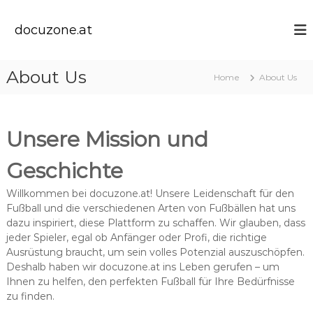
S
k
docuzone.at
i
p
t
About Us
Home
About Us
o
c
o
n
Unsere Mission und
t
e
Geschichte
n
t
Willkommen bei docuzone.at! Unsere Leidenschaft für den
Fußball und die verschiedenen Arten von Fußbällen hat uns
dazu inspiriert, diese Plattform zu schaffen. Wir glauben, dass
jeder Spieler, egal ob Anfänger oder Profi, die richtige
Ausrüstung braucht, um sein volles Potenzial auszuschöpfen.
Deshalb haben wir docuzone.at ins Leben gerufen – um
Ihnen zu helfen, den perfekten Fußball für Ihre Bedürfnisse
zu finden.