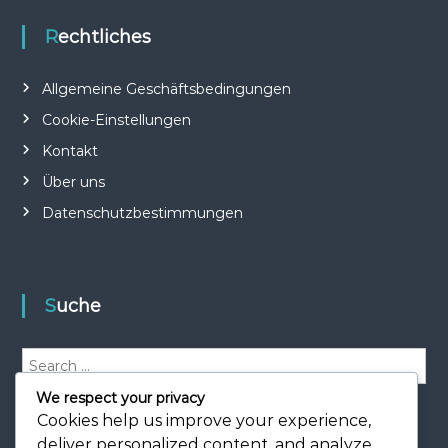
Rechtliches
Allgemeine Geschäftsbedingungen
Cookie-Einstellungen
Kontakt
Über uns
Datenschutzbestimmungen
Suche
S
e
We respect your privacy
a
S
e
r
Cookies help us improve your experience,
a
r
c
deliver personalized content, and analyze