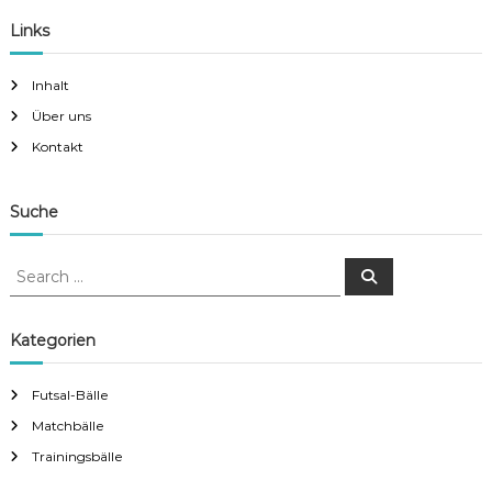
Links
Inhalt
Über uns
Kontakt
Suche
S
S
e
e
a
a
r
c
r
Kategorien
h
c
h
Futsal-Bälle
f
Matchbälle
o
r
Trainingsbälle
: