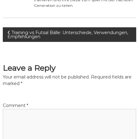
Generation zu teilen.
P
Training vs Futsal Bälle: Unterschiede, Verwendungen,
Empfehlungen
o
s
Leave a Reply
t
Your email address will not be published.
Required fields are
marked
*
n
a
Comment
*
v
i