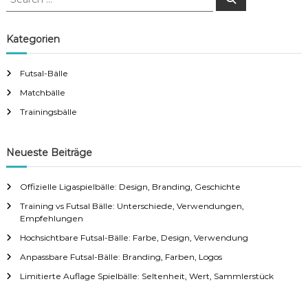
e
e
a
a
r
c
r
Kategorien
h
c
h
Futsal-Bälle
f
Matchbälle
o
r
Trainingsbälle
:
Neueste Beiträge
Offizielle Ligaspielbälle: Design, Branding, Geschichte
Training vs Futsal Bälle: Unterschiede, Verwendungen,
Empfehlungen
Hochsichtbare Futsal-Bälle: Farbe, Design, Verwendung
Anpassbare Futsal-Bälle: Branding, Farben, Logos
Limitierte Auflage Spielbälle: Seltenheit, Wert, Sammlerstück