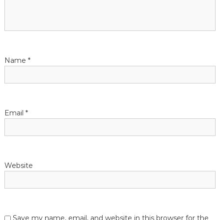
g
a
t
Name
*
i
o
Email
*
n
Website
Save my name, email, and website in this browser for the