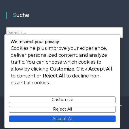
Suche
S
e
We respect your privacy
a
S
e
Cookies help us improve your experience,
r
a
r
c
deliver personalized content, and analyze
c
h
h
traffic. You can choose which cookies to
f
allow by clicking
Customize
. Click
Accept All
o
to consent or
Reject All
to decline non-
r
essential cookies.
:
Customize
Copyright © 2026
docuzone.at
All rights reserved. Theme:
Flash
by
Reject All
ThemeGrill. Powered by
WordPress
Allgemeine Geschäftsbedingungen
Cookie-Einstellungen
Accept All
Kontakt
Über uns
Datenschutzbestimmungen