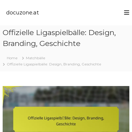
S
k
docuzone.at
i
p
t
Offizielle Ligaspielbälle: Design,
o
c
Branding, Geschichte
o
n
t
Home
Matchbälle
e
Offizielle Ligaspielbälle: Design, Branding, Geschichte
n
t