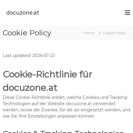
S
k
docuzone.at
i
p
t
Cookie Policy
Home
Cookie Policy
o
c
o
n
Last updated: 2026-01-22
t
e
n
Cookie-Richtlinie für
t
docuzone.at
Diese Cookie-Richtlinie erklärt, welche Cookies und Tracking-
Technologien auf der Website docuzone.at verwendet
werden, sowie die Zwecke, für die sie eingesetzt werden, und
wie Sie Ihre Einstellungen anpassen können.