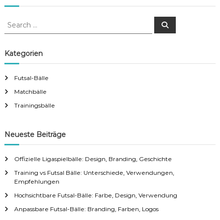
S
S
e
e
a
a
r
c
r
Kategorien
h
c
h
Futsal-Bälle
f
Matchbälle
o
r
Trainingsbälle
:
Neueste Beiträge
Offizielle Ligaspielbälle: Design, Branding, Geschichte
Training vs Futsal Bälle: Unterschiede, Verwendungen,
Empfehlungen
Hochsichtbare Futsal-Bälle: Farbe, Design, Verwendung
Anpassbare Futsal-Bälle: Branding, Farben, Logos