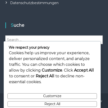
Datenschutzbestimmungen
Suche
S
e
We respect your privacy
a
S
e
r
Cookies help us improve your experience,
a
r
c
deliver personalized content, and analyze
c
h
h
traffic. You can choose which cookies to
f
allow by clicking
Customize
. Click
Accept All
o
to consent or
Reject All
to decline non-
r
essential cookies.
:
Customize
Copyright © 2026
docuzone.at
All rights reserved. Theme:
Flash
by
Reject All
ThemeGrill. Powered by
WordPress