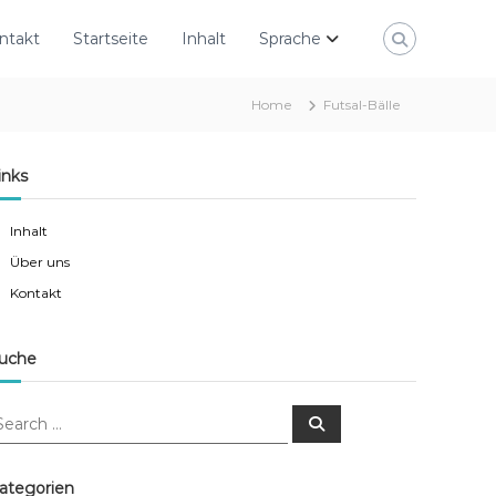
ntakt
Startseite
Inhalt
Sprache
Home
Futsal-Bälle
inks
Inhalt
Über uns
Kontakt
uche
S
e
a
r
c
ategorien
h