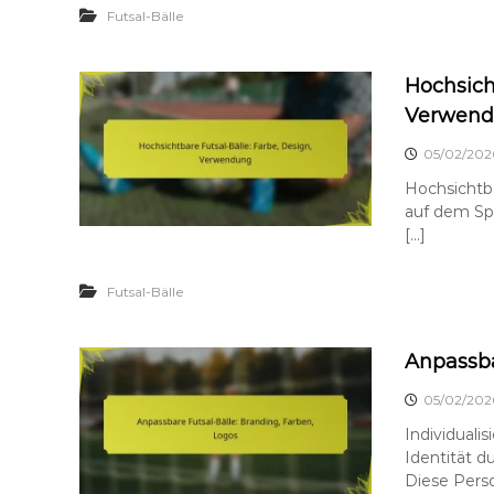
Futsal-Bälle
Hochsich
Verwen
05/02/202
Hochsichtbar
auf dem Spi
[…]
Futsal-Bälle
Anpassba
05/02/202
Individualis
Identität d
Diese Perso