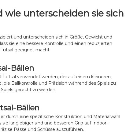
e
o
n
p
F
r
,
f
 wie unterscheiden sie sich
u
t
M
e
t
e
a
h
s
i
r
l
a
l
k
u
l
e
e
onzipiert und unterscheiden sich in Größe, Gewicht und
n
-
,
n
g
 dass sie eine bessere Kontrolle und einen reduzierten
B
V
r
e
n Futsal geeignet macht.
ä
e
e
n
l
r
p
l
w
u
al-Bällen
e
e
t
:
n
a
ort Futsal verwendet werden, der auf einem kleineren,
K
d
t
ab, die Ballkontrolle und Präzision während des Spiels zu
o
u
i
Spiels gerecht zu werden.
n
n
o
s
g
n
t
,
,
sal-Bällen
r
E
P
u
m
r
 der durch eine spezifische Konstruktion und Materialwahl
k
p
e
ss sie langlebiger sind und besseren Grip auf Indoor-
t
f
i
i
präzise Pässe und Schüsse auszuführen.
e
s
o
h