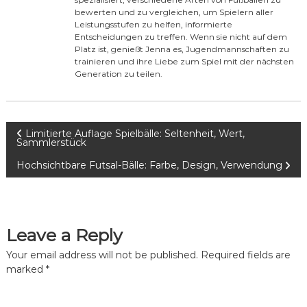
bewerten und zu vergleichen, um Spielern aller
Leistungsstufen zu helfen, informierte
Entscheidungen zu treffen. Wenn sie nicht auf dem
Platz ist, genießt Jenna es, Jugendmannschaften zu
trainieren und ihre Liebe zum Spiel mit der nächsten
Generation zu teilen.
P
Limitierte Auflage Spielbälle: Seltenheit, Wert,
Sammlerstück
o
Hochsichtbare Futsal-Bälle: Farbe, Design, Verwendung
s
t
Leave a Reply
n
Your email address will not be published.
Required fields are
marked
*
a