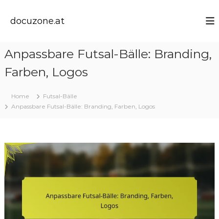
S
k
docuzone.at
i
p
t
Anpassbare Futsal-Bälle: Branding,
o
c
Farben, Logos
o
n
t
Home
Futsal-Bälle
e
Anpassbare Futsal-Bälle: Branding, Farben, Logos
n
t