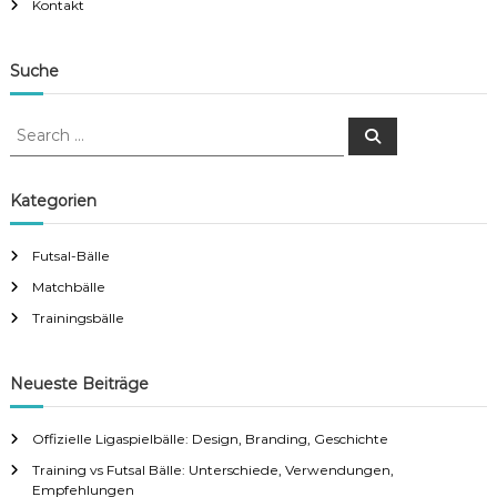
Kontakt
Suche
S
S
e
e
a
a
r
c
r
Kategorien
h
c
h
Futsal-Bälle
f
Matchbälle
o
r
Trainingsbälle
:
Neueste Beiträge
Offizielle Ligaspielbälle: Design, Branding, Geschichte
Training vs Futsal Bälle: Unterschiede, Verwendungen,
Empfehlungen