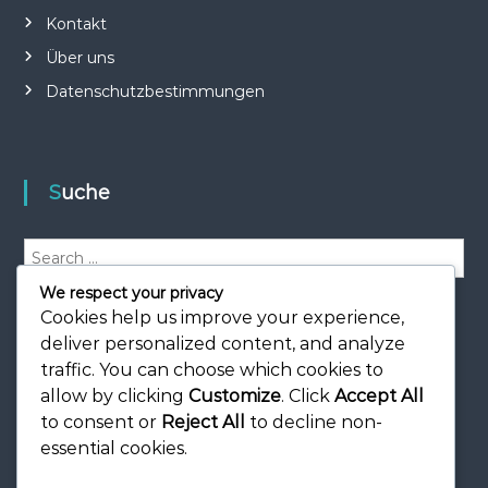
Kontakt
Über uns
Datenschutzbestimmungen
Suche
S
e
We respect your privacy
a
S
e
r
Cookies help us improve your experience,
a
r
c
deliver personalized content, and analyze
c
h
h
traffic. You can choose which cookies to
f
allow by clicking
Customize
. Click
Accept All
o
to consent or
Reject All
to decline non-
r
essential cookies.
: