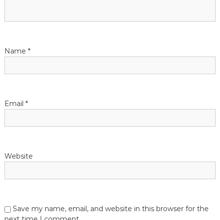
a
t
i
Name
*
o
n
Email
*
Website
Save my name, email, and website in this browser for the
next time I comment.