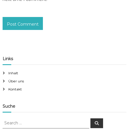
Links
Inhalt
Über uns
Kontakt
Suche
S
S
e
e