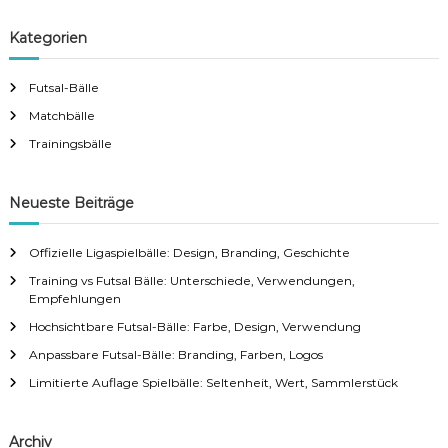
a
a
r
c
r
Kategorien
h
c
h
Futsal-Bälle
f
Matchbälle
o
r
Trainingsbälle
:
Neueste Beiträge
Offizielle Ligaspielbälle: Design, Branding, Geschichte
Training vs Futsal Bälle: Unterschiede, Verwendungen,
Empfehlungen
Hochsichtbare Futsal-Bälle: Farbe, Design, Verwendung
Anpassbare Futsal-Bälle: Branding, Farben, Logos
Limitierte Auflage Spielbälle: Seltenheit, Wert, Sammlerstück
Archiv