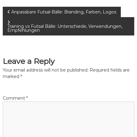
P
Anpassbare Futsal-Bälle: Branding, Farben, Logos
o
Training vs Futsal Bälle: Unterschiede, Verwendungen,
Empfehlungen
s
t
Leave a Reply
n
Your email address will not be published.
Required fields are
marked
*
a
v
Comment
*
i
g