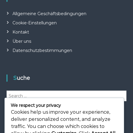
Allgemeine Geschäftsbedingungen
Cookie-Einstellungen
Kontakt
Über uns
Datenschutzbestimmungen
Suche
S
e
We respect your privacy
a
S
e
r
Cookies help us improve your experience,
a
r
c
deliver personalized content, and analyze
c
h
h
traffic. You can choose which cookies to
f