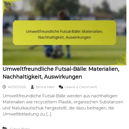
ä
e
l
z
l
i
e
f
f
i
ü
k
r
a
A
t
n
i
f
o
ä
n
n
e
g
n
Umweltfreundliche Futsal-Bälle: Materialien,
e
,
r
Nachhaltigkeit, Auswirkungen
L
:
e
E
o
i
14/01/2026
Jenna Hart
Leave a Comment
i
n
s
g
Umweltfreundliche Futsal-Bälle werden aus nachhaltigen
U
t
e
Materialien wie recyceltem Plastik, organischen Substanzen
m
u
n
w
n
und Naturkautschuk hergestellt, die dazu beitragen, die
s
e
g
Umweltbelastung zu […]
c
l
h
t
a
f
Futsal-Bälle