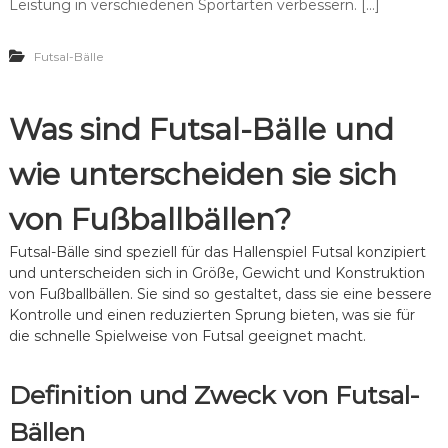
,
a
Leistung in verschiedenen Sportarten verbessern. […]
,
A
i
V
u
n
o
s
Futsal-Bälle
i
r
w
n
t
i
g
e
r
s
Was sind Futsal-Bälle und
i
k
b
l
u
ä
e
n
wie unterscheiden sie sich
l
,
g
l
V
e
e
von Fußballbällen?
e
n
z
r
u
w
Futsal-Bälle sind speziell für das Hallenspiel Futsal konzipiert
r
e
und unterscheiden sich in Größe, Gewicht und Konstruktion
F
n
ä
von Fußballbällen. Sie sind so gestaltet, dass sie eine bessere
d
h
Kontrolle und einen reduzierten Sprung bieten, was sie für
u
i
die schnelle Spielweise von Futsal geeignet macht.
n
g
g
k
e
Definition und Zweck von Futsal-
i
t
Bällen
e