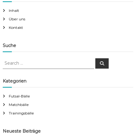
s
Inhalt
Über uns
t
Kontakt
s
Suche
n
S
a
S
e
e
a
a
r
v
c
r
Kategorien
h
c
i
h
Futsal-Bälle
f
g
Matchbälle
o
r
Trainingsbälle
a
:
t
Neueste Beiträge