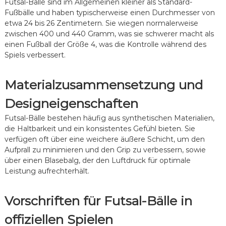
Futsal-Bälle sind im Allgemeinen kleiner als Standard-
n
Fußbälle und haben typischerweise einen Durchmesser von
,
V
etwa 24 bis 26 Zentimetern. Sie wiegen normalerweise
e
zwischen 400 und 440 Gramm, was sie schwerer macht als
r
einen Fußball der Größe 4, was die Kontrolle während des
w
Spiels verbessert.
e
n
d
Materialzusammensetzung und
u
n
Designeigenschaften
g
,
Futsal-Bälle bestehen häufig aus synthetischen Materialien,
E
die Haltbarkeit und ein konsistentes Gefühl bieten. Sie
m
verfügen oft über eine weichere äußere Schicht, um den
p
f
Aufprall zu minimieren und den Grip zu verbessern, sowie
e
über einen Blasebalg, der den Luftdruck für optimale
h
Leistung aufrechterhält.
l
u
n
Vorschriften für Futsal-Bälle in
g
e
offiziellen Spielen
n