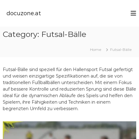
S
k
docuzone.at
i
p
t
Category:
Futsal-Bälle
o
c
o
Home
Futsal-Bälle
n
t
e
Futsal-Bälle sind speziell für den Hallensport Futsal gefertigt
n
und weisen einzigartige Spezifikationen auf, die sie von
t
traditionellen Fußballbällen unterscheiden. Mit einem Fokus
auf bessere Kontrolle und reduzierten Sprung sind diese Bälle
ideal für die dynamischen Abläufe des Spiels und helfen den
Spielern, ihre Fähigkeiten und Techniken in einem
begrenzten Umfeld zu verbessern.