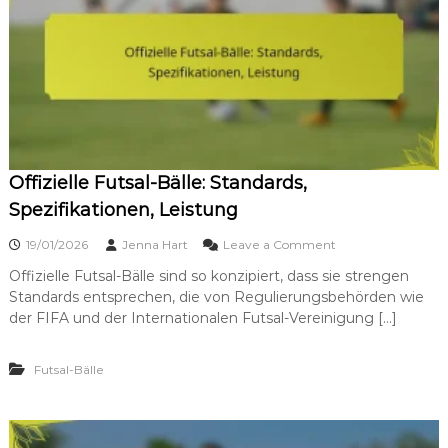
Offizielle Futsal-Bälle: Standards,
Spezifikationen, Leistung
o
19/01/2026
Jenna Hart
Leave a Comment
n
Offizielle Futsal-Bälle sind so konzipiert, dass sie strengen
O
Standards entsprechen, die von Regulierungsbehörden wie
f
f
der FIFA und der Internationalen Futsal-Vereinigung […]
i
z
Futsal-Bälle
i
e
l
l
e