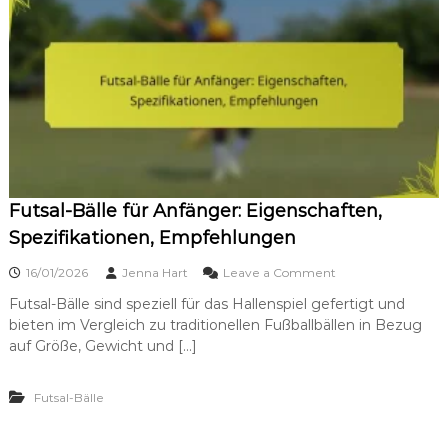
F
u
t
s
a
l
-
B
ä
l
l
Futsal-Bälle für Anfänger: Eigenschaften,
e
:
Spezifikationen, Empfehlungen
S
t
o
16/01/2026
Jenna Hart
Leave a Comment
a
n
n
Futsal-Bälle sind speziell für das Hallenspiel gefertigt und
F
d
bieten im Vergleich zu traditionellen Fußballbällen in Bezug
u
a
t
auf Größe, Gewicht und […]
r
s
d
a
s
Futsal-Bälle
l
,
-
S
B
p