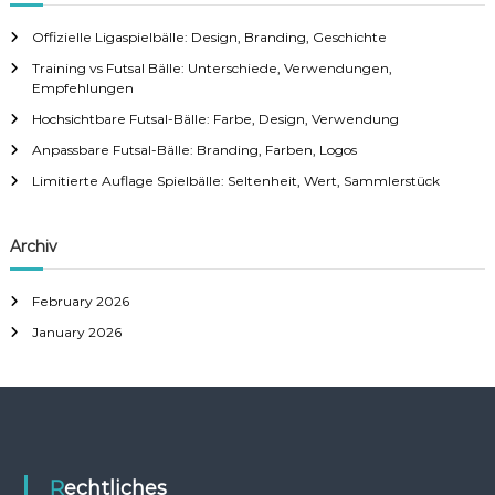
i
Offizielle Ligaspielbälle: Design, Branding, Geschichte
Training vs Futsal Bälle: Unterschiede, Verwendungen,
o
Empfehlungen
Hochsichtbare Futsal-Bälle: Farbe, Design, Verwendung
n
Anpassbare Futsal-Bälle: Branding, Farben, Logos
Limitierte Auflage Spielbälle: Seltenheit, Wert, Sammlerstück
Archiv
February 2026
January 2026
Rechtliches