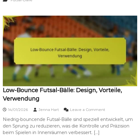
f
r
t
e
e
u
n
n
,
d
S
l
p
i
e
c
z
h
i
e
f
F
i
u
k
t
a
s
t
a
i
l
Low-Bounce Futsal-Bälle: Design, Vorteile,
o
-
n
Verwendung
B
e
ä
n
o
14/01/2026
Jenna Hart
Leave a Comment
l
,
n
l
Niedrig-bouncende Futsal-Bälle sind speziell entwickelt, um
E
L
e
m
den Sprung zu reduzieren, was die Kontrolle und Präzision
o
:
p
w
beim Spielen in Innenräumen verbessert. […]
M
f
-
a