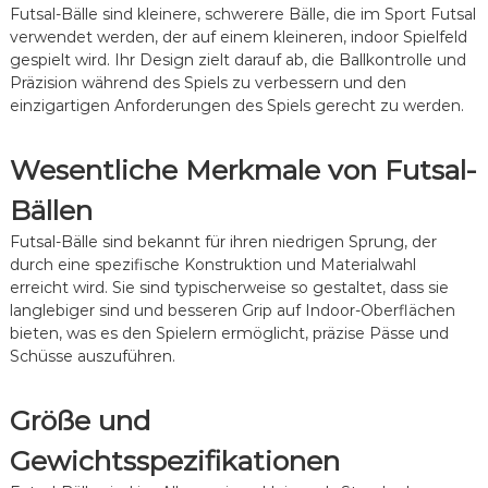
n
Futsal-Bälle sind kleinere, schwerere Bälle, die im Sport Futsal
e
verwendet werden, der auf einem kleineren, indoor Spielfeld
n
gespielt wird. Ihr Design zielt darauf ab, die Ballkontrolle und
t
Präzision während des Spiels zu verbessern und den
w
i
einzigartigen Anforderungen des Spiels gerecht zu werden.
c
k
Wesentliche Merkmale von Futsal-
l
u
n
Bällen
g
Futsal-Bälle sind bekannt für ihren niedrigen Sprung, der
:
E
durch eine spezifische Konstruktion und Materialwahl
i
erreicht wird. Sie sind typischerweise so gestaltet, dass sie
g
langlebiger sind und besseren Grip auf Indoor-Oberflächen
e
bieten, was es den Spielern ermöglicht, präzise Pässe und
n
Schüsse auszuführen.
s
c
h
Größe und
a
f
Gewichtsspezifikationen
t
e