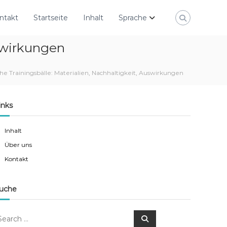
ntakt
Startseite
Inhalt
Sprache
uswirkungen
e Trainingsbälle: Materialien, Nachhaltigkeit, Auswirkungen
inks
Inhalt
Über uns
Kontakt
uche
S
e