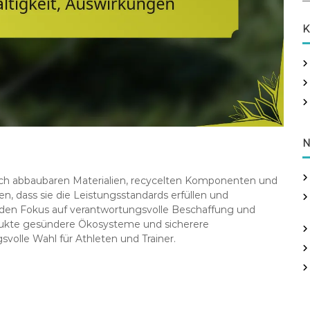
a
r
K
c
h
f
o
r
:
N
isch abbaubaren Materialien, recycelten Komponenten und
n, dass sie die Leistungsstandards erfüllen und
 den Fokus auf verantwortungsvolle Beschaffung und
odukte gesündere Ökosysteme und sicherere
olle Wahl für Athleten und Trainer.