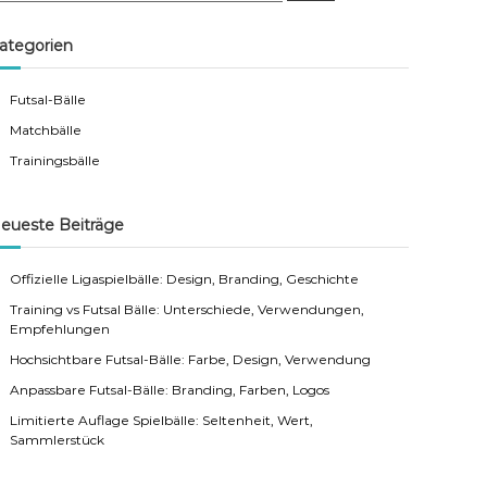
a
r
c
ategorien
h
Futsal-Bälle
Matchbälle
Trainingsbälle
eueste Beiträge
Offizielle Ligaspielbälle: Design, Branding, Geschichte
Training vs Futsal Bälle: Unterschiede, Verwendungen,
Empfehlungen
Hochsichtbare Futsal-Bälle: Farbe, Design, Verwendung
Anpassbare Futsal-Bälle: Branding, Farben, Logos
Limitierte Auflage Spielbälle: Seltenheit, Wert,
Sammlerstück