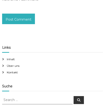
Links
Inhalt
Über uns
Kontakt
Suche
S
S
e
e