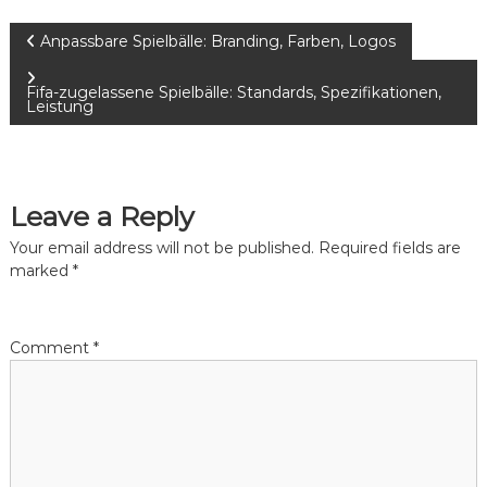
P
Anpassbare Spielbälle: Branding, Farben, Logos
o
Fifa-zugelassene Spielbälle: Standards, Spezifikationen,
Leistung
s
t
Leave a Reply
n
Your email address will not be published.
Required fields are
marked
*
a
v
Comment
*
i
g
a