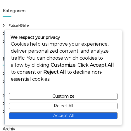
a
a
r
c
r
Kategorien
h
c
h
Futsal-Bälle
f
Matchbälle
o
We respect your privacy
r
Trainingsbälle
Cookies help us improve your experience,
:
deliver personalized content, and analyze
traffic. You can choose which cookies to
Neueste Beiträge
allow by clicking
Customize
. Click
Accept All
to consent or
Reject All
to decline non-
Offizielle Ligaspielbälle: Design, Branding, Geschichte
essential cookies.
Training vs Futsal Bälle: Unterschiede, Verwendungen,
Empfehlungen
Hochsichtbare Futsal-Bälle: Farbe, Design, Verwendung
Customize
Anpassbare Futsal-Bälle: Branding, Farben, Logos
Reject All
Limitierte Auflage Spielbälle: Seltenheit, Wert, Sammlerstück
Accept All
Archiv