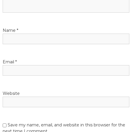
t
i
Name
*
o
n
Email
*
Website
Save my name, email, and website in this browser for the
next time I comment.